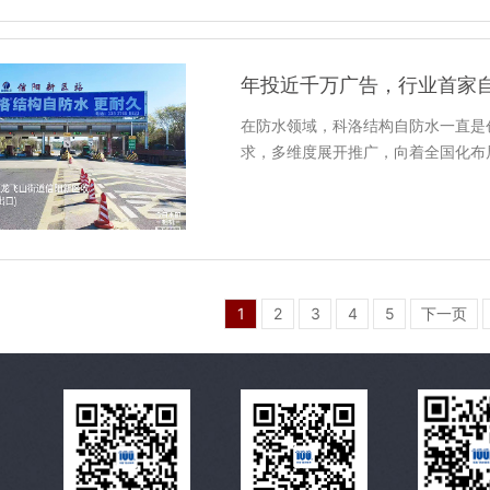
年投近千万广告，行业首家
在防水领域，科洛结构自防水一直是
求，多维度展开推广，向着全国化布
1
2
3
4
5
下一页