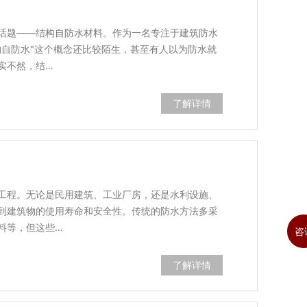
话题——结构自防水材料。作为一名专注于建筑防水
构自防水"这个概念还比较陌生，甚至有人以为防水就
实不然，结…
了解详情
工程。无论是民用建筑、工业厂房，还是水利设施、
到建筑物的使用寿命和安全性。传统的防水方法多采
料等，但这些…
咨
了解详情