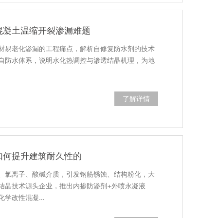
混凝土温缩开裂渗漏难题
材易老化渗漏的工程痛点，解析自修复防水剂的技术
自防水体系，说明水化热调控与渗透结晶机理，为地
了解详情
如何提升建筑耐久性的
、氯离子、酸碱介质，引发钢筋锈蚀、结构粉化，大
结晶技术源头企业，推出内掺防渗剂+外喷永凝液
化学改性混凝…