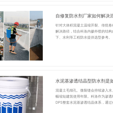
自修复防水剂厂家如何解决
针对大体积混凝土温缩开裂、传统卷
解决路径，结合科洛内掺外喷的结构
下、水利等工程防水提供选型参考。
水泥基渗透结晶型防水剂是
混凝土毛细孔、微裂缝会持续渗入水
幅缩短建筑使用年限。科洛作为渗透
DPS整套水泥基渗透结晶体系，通过