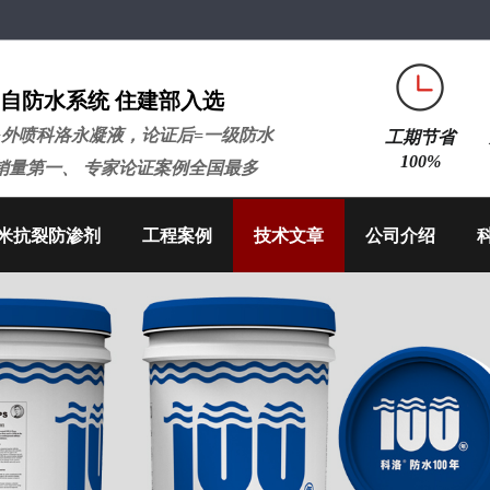
自防水系统 住建部入选
+外喷科洛永凝液，论证后=一级防水
工期节省
100%
销量第一、 专家论证案例全国最多
米抗裂防渗剂
工程案例
技术文章
公司介绍