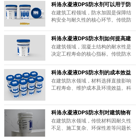
工......
孔隙率高、抗渗性差引发的渗漏占比
科洛永凝液DPS防水剂可以用于防
高达70%。科洛永凝液DPS防水剂凭
水加固吗
在建筑工程领域，防水加固是保障结
借其独特的渗透结晶技术，通过化学
构安全与耐久性的核心环节。传统防
键合与物理密实双重作用，为混凝土
水材料多依赖表面覆盖或物理填充，
提供深层防护，成为解决建筑渗漏难
但面对复杂环境下的裂缝扩展、化学
题的关键......
科洛永凝液DPS防水剂如何提高建
侵蚀等问题，往往难以实现长效防
筑耐水性
在建筑领域，混凝土结构的耐水性是
护。科洛永凝液
决定工程寿命的核心指标。传统防水
DPS（DeePeetratioSealer）作为一
技术依赖外部涂层或卷材覆盖，但受
种渗透结晶型无机防水材料，凭借其
限于材料老化、施工缺陷及环境侵
独特的化学作用机制与结构强化能
科洛永凝液DPS防水剂的成本效益
蚀，难以实现长效防护。科洛永凝液
力，逐渐成为防水加固领域的技......
如何评估
在建筑防水领域，材料选择直接影响
DPS防水剂通过渗透结晶技术，从混
工程寿命、维护成本及环境效益。科
凝土内部重构防水体系，为建筑耐水
洛永凝液DPS作为一种渗透结晶型无
性提升提供了系统性解决方案。本文
机防水材料，凭借其独特的“自修复”技
从技术原理、应用效果及工程实践三
术和全场景适应性，正在重塑行业对
方面，解......
科洛永凝液DPS防水剂对建筑物有
防水成本效益的认知。本文将从直接
哪些防水效果
在建筑防水领域，传统材料因耐久性
成本、长期效益、间接成本节约、环
不足、施工复杂、环保性差等问题长
境效益及社会价值五个维度，系统解
期困扰行业。而科洛永凝液DPS防水
析其成本效益评估逻辑。一、直接成