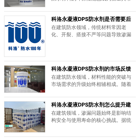
的不断发展和施工要求的日益提高，
场价值的核心指标。科洛永凝液DPS
现有的施工工艺在某些方面逐渐暴露
防水剂作为无机渗透结晶型材料的代
科洛永凝液DPS防水剂是否需要后
出一些局......
表，凭借其“与混凝土共生长”的技术特
期维护
性，不仅突破了传统防水材料的寿命
在建筑防水领域，传统材料常因老
局限，更在生态环境保护领域展现出
化、开裂、搭接不严等问题导致渗漏
独特优势。本文将从材料特性、应用
反复发生，后期维护成本高昂。而科
场景、生命周期管理三个维度，系统
洛永凝液DPS防水剂凭借其独特的渗
解......
透结晶技术，在混凝土内部形成“自愈
型”防水屏障，成为行业突破传统维护
科洛永凝液DPS防水剂的市场反馈
困局的创新典范。本文将从技术原
如何
在建筑防水领域，材料性能的突破与
理、工程实践及长期效益三个维度，
市场需求的升级始终相辅相成。随着
解析其免维护特性的底层逻辑。一、
“双碳”战略推进及绿色建筑标准提升，
技术内......
传统卷材、涂料等防水材料因耐久性
科洛永凝液DPS防水剂怎么提升建
不足、施工复杂、环保性差等问题逐
筑抗渗能力
渐暴露短板。在此背景下，科洛永凝
在建筑领域，渗漏问题始终是影响结
液DPS防水剂凭借其渗透结晶技术、
构安全与使用寿命的核心挑战。据统
自修复能力及环保特性，在市场中引
计，我国每年因渗漏导致的建筑维修
发广泛关注。本文将从应用效果、施
成本超过千亿元，其中混凝土结构因