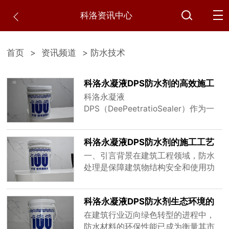
科洛资讯中心
首页
>
资讯频道
> 防水技术
科洛永凝液DPS防水剂的高效施工
技巧有哪些
科洛永凝液
DPS（DeePeetratioSealer）作为一
款源自美国的深渗透结晶型无机防水
材料，凭借其独特的化学渗透机制与
科洛永凝液DPS防水剂的施工工艺
长效防水性能，在桥梁、隧道、地下
改进方向
室等混凝土工程中广泛应用。其核心
一、引言背景在建筑工程领域，防水
优势在于通过与混凝土内部游离碱反
处理是保障建筑物结构安全和使用功
应生成硅酸钙凝胶，形成深度达20-30
能完整性的关键环节。科洛永凝液
毫米的结晶密封层，实现自修复裂
DPS防水剂作为一种高性能的防水材
科洛永凝液DPS防水剂生态环境的
缝、抗渗等级达S11级、耐酸碱腐......
料，凭借其独特的渗透结晶机理和优
影响分析
异的防水性能，在众多防水工程中得
在建筑行业迈向绿色转型的进程中，
到了广泛应用。然而，随着建筑技术
防水材料的环保性能已成为衡量其市