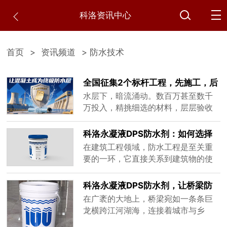
科洛资讯中心
首页
>
资讯频道
> 防水技术
全国征集2个标杆工程，先施工，后
付款！科洛结构自防水中国行
水层下，暗流涌动。数百万甚至数千
万投入，精挑细选的材料，层层验收
的工序...地下室、隧道、水电站的关键
部位，却依然在交付后渗出恼人的水
科洛永凝液DPS防水剂：如何选择
渍。返修如同无底洞，成本不可控，
合适的施工队伍
在建筑工程领域，防水工程是至关重
信誉受质疑——这不仅是经济损失，
要的一环，它直接关系到建筑物的使
更是压在工程人心头的巨石。当传统
用寿命和居住者的生活质量。科洛永
防水成为“定时炸弹”，我们需要的不是
凝液DPS防水剂作为一种性能卓越的
科洛永凝液DPS防水剂，让桥梁防
修补，而是革命。01渗漏之痛：行......
防水材料，凭借其独特的渗透结晶技
水更稳固
在广袤的大地上，桥梁宛如一条条巨
术和出色的防水效果，在市场上备受
龙横跨江河湖海，连接着城市与乡
青睐。然而，再好的材料也需要专业
村、此岸与彼岸，是交通网络中至关