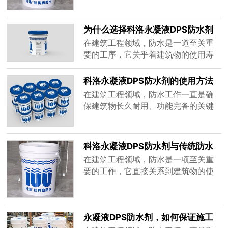
的施工队伍来将其效能充分发挥出
重要的枢纽。它们不仅承载着车辆与
来。那么，面对众多的施工队伍，该
行人的通行，更见证着时代的发展与
如何选择......
为什么选择科洛永凝液DPS防水剂
变迁。然而，桥梁在长期的使用过程
中，面临着诸多挑战，其中防水问题
在建筑工程领域，防水是一道至关重
尤为关键。一旦桥梁的防水层失效，
要的工序，它关乎着建筑物的使用寿
水分侵入桥梁内部结构，将引发钢筋
命、结构安全以及居住者的生活质
锈蚀、混......
量。一旦防水处理不到位，后期便可
科洛永凝液DPS防水剂的使用方法
能出现渗漏、发霉等一系列问题，不
是什么
在建筑工程领域，防水工作一直是确
仅维修成本高昂，还会给日常生活带
保建筑物长久耐用、功能完备的关键
来极大的困扰。在众多防水材料中，
环节。无论是地下室的防潮、屋顶的
科洛永凝液DPS防水剂脱颖而出，成
防水，还是桥梁、隧道等大型工程的
为众多工程的首选，那么，究竟是什
防水处理，选择一款高效、可靠的防
科洛永凝液DPS防水剂与传统防水
么原因让......
水材料至关重要。科洛永凝液DPS防
材料的区别
在建筑工程领域，防水是一项至关重
水剂，作为一种备受认可的防水解决
要的工作，它直接关系到建筑物的使
方案，凭借其独特的性能和广泛的应
用寿命、结构安全以及内部环境的舒
用范围，在市场上赢得了良好的口
适度。随着科技的不断发展，防水材
碑。那么......
料也在持续革新，科洛永凝液DPS防
永凝液DPS防水剂，如何保证施工
水剂作为一种新型防水材料，与传统