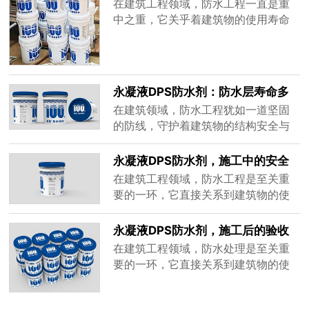
质量
防水材料相比，展现出了诸多独特优
在建筑工程领域，防水工程一直是重
势和显著区别。成分与原理：本质差
中之重，它关乎着建筑物的使用寿命
异造就不同性能传统防水材料种类繁
和居住者的生活质量。一旦防水出现
多，常......
问题，不仅会导致墙面渗漏、发霉，
影响美观，还可能破坏建筑结构，带
来安全隐患。在众多防水材料中，永
永凝液DPS防水剂：防水层寿命多
凝液DPS防水剂以其独特的性能和优
久的深度探寻
在建筑领域，防水工程犹如一道坚固
势脱颖而出，但要充分发挥其防水效
的防线，守护着建筑物的结构安全与
果，保证施工质量是关键。那么，在
内部环境的干爽舒适。而防水材料的
使用永......
选择，则是决定这道防线是否稳固的
永凝液DPS防水剂，施工中的安全
关键因素。在众多防水材料中，科洛
事项
在建筑工程领域，防水工程是至关重
永凝液DPS防水剂以其独特的性能和
要的一环，它直接关系到建筑物的使
广泛的应用，逐渐成为行业内的焦
用寿命和居住者的生活质量。科洛永
点。那么，使用这种防水剂构建的防
凝液DPS防水剂作为一种高效、可靠
永凝液DPS防水剂，施工后的验收
水层，其寿命究竟有多久呢？这背后
的防水材料，凭借其独特的性能和广
标准
在建筑工程领域，防水处理是至关重
又隐藏着......
泛的应用，在市场上赢得了良好的口
要的一环，它直接关系到建筑物的使
碑。然而，在施工过程中，安全始终
用寿命和居住者的生活质量。永凝液
是第一位的，只有严格遵守安全事
DPS防水剂作为一种高效、环保的防
项，才能确保施工顺利进行，保障施