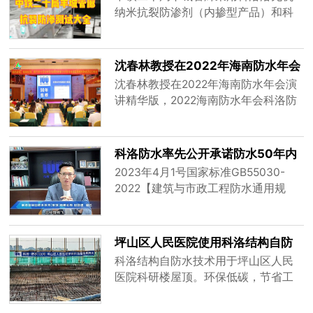
自防水系统采用永凝液dps+无机纳米
纳米抗裂防渗剂（内掺型产品）和科
抗裂防渗剂，内外兼治防水防潮，对
洛永凝液DPS（外涂型产品）混凝土
于屋面防水，外墙防水有着标本兼治
结构自防水技术施工。
的效果，可广泛应用于工业与民用建
沈春林教授在2022年海南防水年会
筑的地下设施，屋面，外墙，卫浴间
演讲精华版
沈春林教授在2022年海南防水年会演
及厨房等防水工程；市政公用工程中
讲精华版，2022海南防水年会科洛防
城市综合管廊,自来水及污水处理等防
水受关注
水工程；水利水电工程中堤坝和地下
建筑设施等防水工程；军工、核电及
煤矿、盐湖等下工程、喷射混凝土防
科洛防水率先公开承诺防水50年内
水防腐；公路、铁路、桥梁、码头、
免费维修
2023年4月1号国家标准GB55030-
地铁及水下隧道等防水工程。
2022【建筑与市政工程防水通用规
范】将正式实施，标准规定：地下防
水设计工作年限不应低于工程结构设
计工作年限（50年）。
坪山区人民医院使用科洛结构自防
水技术
科洛结构自防水技术用于坪山区人民
医院科研楼屋顶。环保低碳，节省工
期，助力深圳市打造民生幸福标杆。