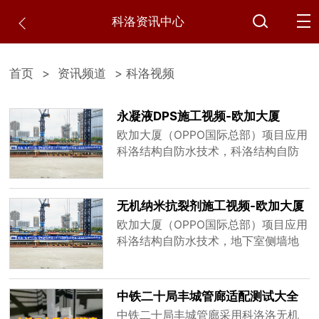
科洛资讯中心
首页
>
资讯频道
> 科洛视频
永凝液DPS施工视频-欧加大厦
（OPPO国际总部）
欧加大厦（OPPO国际总部）项目应用
科洛结构自防水技术，科洛结构自防
水系统采用永凝液dps+无机纳米抗裂
防渗剂，内外兼治防水防潮，对于屋
面防水，外墙防水有着标本兼治的效
无机纳米抗裂剂施工视频-欧加大厦
果，可广泛应用于工业与民用建筑的
（OPPO国际总部）
欧加大厦（OPPO国际总部）项目应用
地下设施，屋面，外墙，卫浴间及厨
科洛结构自防水技术，地下室侧墙地
房等防水工程。
板混凝土使用科洛无机纳米抗裂剂，
科洛结构自防水是深圳防水公司从事
于专业防水材料的研发生产销售为一
中铁二十局丰城管廊适配测试大全
体的高新技术企业，科洛研发的结构
中铁二十局丰城管廊采用科洛洛无机