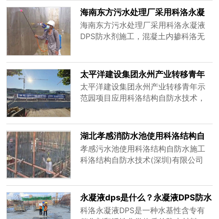
海南东方污水处理厂采用科洛永凝
液DPS防水剂施工
海南东方污水处理厂采用科洛永凝液
DPS防水剂施工，混凝土内掺科洛无
机纳米抗裂防渗剂+外喷科洛永凝液
DPS。代替卷材－无机不老化、裂缝
自修复，解决开裂不密实问题。百年
太平洋建设集团永州产业转移青年
科洛，科洛防水100年。科洛防水，施
示范园项目
太平洋建设集团永州产业转移青年示
工简单效果可靠，省钱省时放心安
范园项目应用科洛结构自防水技术，
心。
科洛结构自防水是深圳防水公司从事
于专业防水材料的研发生产销售为一
体的高新技术企业，科洛研发的结构
湖北孝感消防水池使用科洛结构自
自防水系统采用永凝液dps+无机纳米
防水施工视频
孝感污水池使用科洛结构自防水施工
抗裂防渗剂，内外兼治防水防潮，对
科洛结构自防水技术(深圳)有限公司
于屋面防水，外墙防水有着标本兼治
(结构自防水品牌厂家),旗下结构自防
的效果，可广泛应用于工业与民用建
水方案在混凝土中掺入抗裂防渗剂和
筑的地下设施，屋面，外墙，卫浴间
外喷永凝液DPS防水剂,从源头解决建
永凝液dps是什么？永凝液DPS防水
及厨房等防水工程；市政公用工程中
筑的漏水。适用范围：需要做防水保
剂及其应用领域
科洛永凝液DPS是一种水基性含专有
城市综合管廊,自来水及污水处理等防
护和混凝土保护的建筑上。