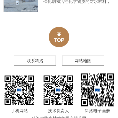
催化剂和活性化学物质的防水材料，
水工程；水利水电工程中堤坝和地下
能迅速有效地与混凝土结构层中的氢
建筑设施等防水工程；军工、核电及
氧化钙、铝化钙、硅酸钙等反应，形
煤矿、盐湖等下工程、喷射混凝土防
成惰性晶体嵌入混凝土的毛细孔，密
水防腐；公路、铁路、桥梁、码头、
闭微细裂缝，从而极大地增强混凝土
地铁及水下隧道等防水工程。
表层的密实度和抗压强度。
联系科洛
网站地图
手机网站
技术负责人
科洛电子画册