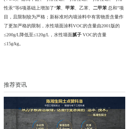
性汞”等6项基础上增加了“
苯
、
甲苯
、乙苯、
二甲苯
总和”项
目，且限制较为严格；新标准对内墙涂料中有害物质含量作
了更加严格的限制，水性墙面涂料VOC的含量由2001版的
≤200g/L降低至≤120g/L，水性墙面
腻子
VOC的含量
≤15g/kg。
推荐资讯