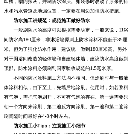
凹槽，槽内抹灰，并刷防水涂层。如装修时改动了原来的排
水和污水管道及地漏位置，一定要在周边加强防水措施。
防水施工讲规范：规范施工做好防水
一般刷防水的高度可以根据需要决定，一般来说，卫浴
间防水高180厘米，非淋浴墙原则上防水涂料不能低于35厘
米。但为了强化防水作用，建议统一做到180厘米高。另外
对于厕浴间改造的轻体墙和自建轻体墙，建议防水高度做到
顶部。防水涂料必须刷到国家验收规范的1.5毫米厚。
不同的
防水涂料
施工方法均不相同。但涂刷时与一般液
体涂料相似，由下至上，先墙后地涂刷。使用时，如若浆料
有气泡，需把气泡刷开，不可有气泡的存在。第一遍需要只
朝一个方向来涂刷，第二遍反方向涂刷。第一遍和第二遍涂
刷间隔时间最好在4-8小时左右。
防水施工小Tips：注意施工小细节