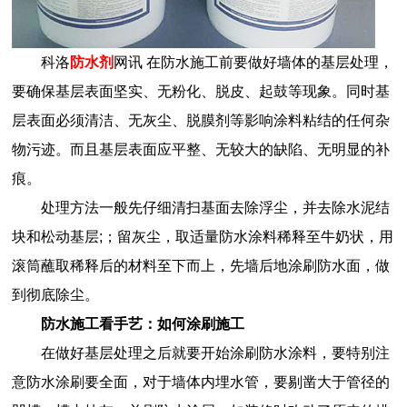
科洛
防水剂
网讯 在防水施工前要做好墙体的基层处理，
要确保基层表面坚实、无粉化、脱皮、起鼓等现象。同时基
层表面必须清洁、无灰尘、脱膜剂等影响涂料粘结的任何杂
物污迹。而且基层表面应平整、无较大的缺陷、无明显的补
痕。
处理方法一般先仔细清扫基面去除浮尘，并去除水泥结
块和松动基层;；留灰尘，取适量防水涂料稀释至牛奶状，用
滚筒蘸取稀释后的材料至下而上，先墙后地涂刷防水面，做
到彻底除尘。
防水施工看手艺：如何涂刷施工
在做好基层处理之后就要开始涂刷
防水涂料
，要特别注
意防水涂刷要全面，对于墙体内埋水管，要剔凿大于管径的