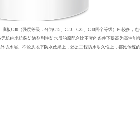
C30（强度等级：分为C15、C20、C25、C30四个等级）P6较多，也有
，掺入科洛无机纳米抗裂防渗剂刚性防水后的原配合比不变的条件下提高为高性能
做外防水层。不论从地下防水效果上，还是工程防水耐久性上，都比传统