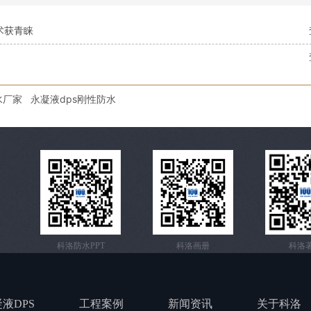
术获青睐
水厂家
永凝液dps刚性防水
科洛防水PPT
科洛画册
科洛
液DPS
工程案例
新闻资讯
关于科洛