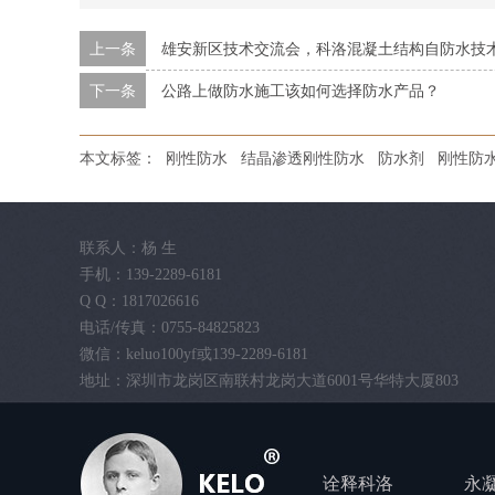
上一条
雄安新区技术交流会，科洛混凝土结构自防水技
下一条
公路上做防水施工该如何选择防水产品？
本文标签：
刚性防水
结晶渗透刚性防水
防水剂
刚性防
联系人：杨 生
手机：139-2289-6181
Q Q：1817026616
电话/传真：0755-84825823
微信：keluo100yf或139-2289-6181
地址：深圳市龙岗区南联村龙岗大道6001号华特大厦803
诠释科洛
永凝