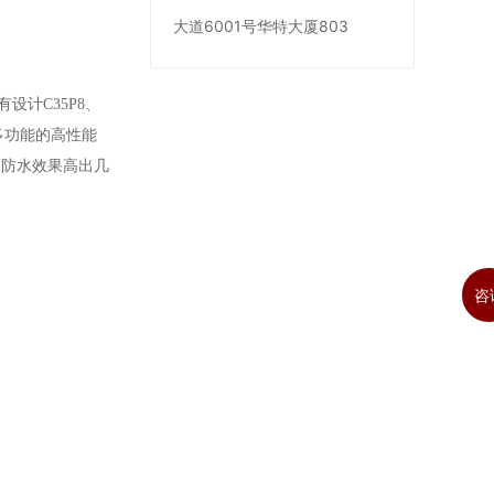
大道6001号华特大厦803
设计C35P8、
多功能的高性能
的防水效果高出几
咨