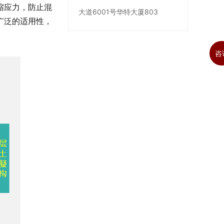
缩应力，防止混
大道6001号华特大厦803
广泛的适用性，
咨