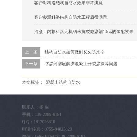
客户对科洛结构自防水效果非常满意
客户参观科洛结构自防水工程后很满意
混凝土内掺科洛无机纳米抗裂减渗剂1.5%的试配效果
上一条
结构自防水如何做到长久防水？
下一条
防渗剂彻底解决混凝土开裂渗漏等问题
本文标签：
混凝土结构自防水
联系人：杨 生
手机：139-2289-6181
Q Q：1817026616
电话/传真：0755-84825823
微信：keluo100yf或139-2289-6181