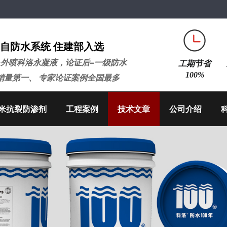
自防水系统 住建部入选
+外喷科洛永凝液，论证后=一级防水
工期节省
100%
销量第一、 专家论证案例全国最多
米抗裂防渗剂
工程案例
技术文章
公司介绍