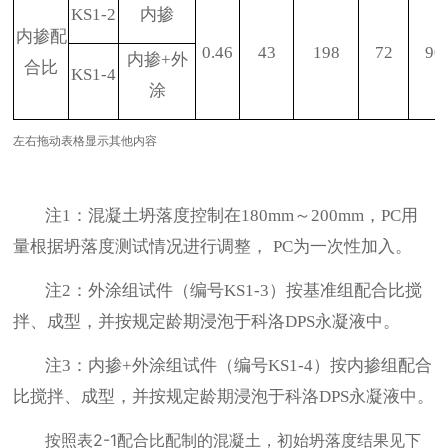
KS1-2
内掺
内掺配
0.46
43
198
72
90
内掺
+
外
合比
KS1-4
涂
左右拖动表格显示其他内容
注
：混凝土坍落度控制在
～
，
用
1
180mm
200mm
PC
量根据坍落度测试情况进行调整，
为一次性加入。
PC
注
：外涂组试件（编号
）按基准组配合比搅
2
KS1-3
拌、成型，并按规定龄期浸泡于科洛
永凝液中。
DPS
注
：内掺
外涂组试件（编号
）按内掺组配合
3
+
KS1-4
比搅拌、成型，并按规定龄期浸泡于科洛
永凝液中。
DPS
按照表
2-1
配合比配制的混凝土，初始坍落度结果见下