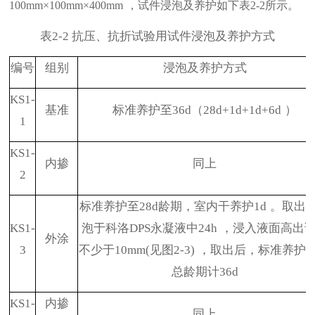
，试件浸泡及养护如下表
所示。
100mm×100mm×400mm
2-2
表
抗压、抗折试验用试件浸泡及养护方式
2-2
编号
组别
浸泡及养护方式
KS1-
基准
标准养护至
36d
（
28d+1d+1d+6d
）
1
KS1-
内掺
同上
2
标准养护至
28d
龄期，室内干养护
1d
。取出
KS1-
泡于科洛
DPS
永凝液中
24h
，浸入液面高出
外涂
3
不少于
10mm(
见图
2-3)
，取出后，标准养护
6
总龄期计
36d
KS1-
内掺
同上