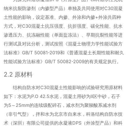
纳米抗裂防渗剂（内掺型产品）单独及共同使用对
C30
混凝
土性能的影响，设定基准、内掺、外涂和内掺
+
外涂共四种
方式，对
C30
混凝土抗压强度、抗折强度、碳化性能、抗水
渗透压力、抗冻融性能（单面盐冻法）、早期抗裂性能等进
行测试及对比分析，测试按照《混凝土物理力学性能试验方
法标准》
GB/T 50081-2019
和《普通混凝土长期性能和耐久
性能试验方法标准》
GB/T 50082-2009
的有关规定执行。
2.2
原材料
结构自防水对
C30
混凝土性能影响的试验研究用原材料
如下：水泥为
P.O 42.5
水泥，混凝土用砂为Ⅱ区中砂，石子
为
5
～
25mm
的连续级配碎石，减水剂为聚羧酸系减水剂
（非引气型），拌和水为北京市自来水，科洛结构自防水技
术（深圳）有限公司提供的永凝液
DPS
（外涂型产品）和科