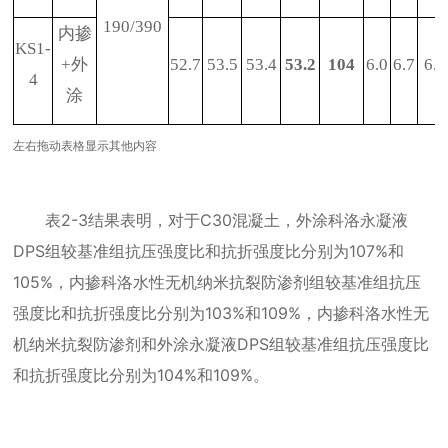
190/390
内掺
KS1-
+
外
52.7
53.5
53.4
53.2
104
6.0
6.7
6.2
4
涂
左右拖动表格显示其他内容
表
2-3
结果表明，对于
C30
混凝土，外涂科洛永凝液
DPS
组较基准组抗压强度比和抗折强度比分别为
107%
和
105%
，内掺科洛水性无机纳米抗裂防渗剂组较基准组抗压
强度比和抗折强度比分别为
103%
和
109%
，内掺科洛水性无
机纳米抗裂防渗剂和外涂永凝液
DPS
组较基准组抗压强度比
和抗折强度比分别为
104%
和
109%
。