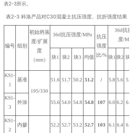
表
2-3
所示。
表
2-3
科洛产品对
C30
混凝土抗压强度、抗折强度结果
36d
抗折
初始坍落
36d
抗压强度
/MPa
抗压
度
/MP
度
/
扩展
编号
组别
强度
度
比
/%
块
1
块
2
块
3
均值
块
1
块
2
块
3
（
mm
）
KS1-
基准
51.6
51.7
50.2
51.2
/
5.8
5.6
5.9
1
195/330
KS1-
外涂
55.6
54.0
54.8
54.8
107
6.0
6.2
6.1
3
KS1-
内掺
52.2
52.7
53.2
52.7
103
6.1
6.4
6.4
2