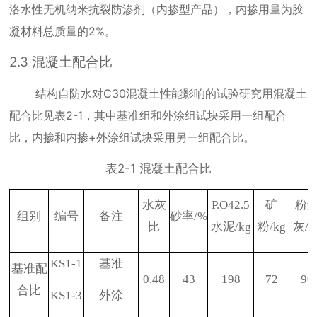
洛水性无机纳米抗裂防渗剂（内掺型产品），内掺用量为胶
凝材料总质量的
2%
。
2.3
混凝土配合比
结构自防水
对
C30
混凝土性能影响的试验研究用混凝土
配合比见表
2-1
，其中基准组和外涂组试块采用一组配合
比，内掺和内掺
+
外涂组试块采用另一组配合比。
表
2-1
混凝土配合比
水灰
P.O42.5
矿
粉
组别
编号
备注
砂率
/%
比
水泥
/kg
粉
/kg
灰
/k
KS1-1
基准
基准配
0.48
43
198
72
90
合比
KS1-3
外涂