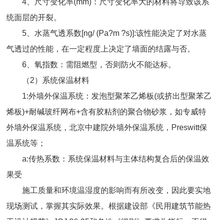
4、尺寸变化率(mm)：尺寸变化率大的材料将导致该系
统面层的开裂。
5、水蒸气透系数[ng/ (Pa?m ?s)]:该性能决定了对水蒸
气透过的性能，在一定程度上决定了墙面的结露与否。
6、氧指数：需阻燃型，否则防火不能达标。
（2）系统保温材料
1:外墙外保温系统：发泡型聚苯乙烯板(或挤出型聚苯乙
烯板)+耐碱玻纤网布+含有胶粘剂的聚合物砂浆，如专威特
外墙外保温系统，北京中建院外墙外保温系统，Preswitt保
温系统等；
a:传热系数：系统保温材料与主体结构复合后的保温效
果受
施工质量和环境温湿度的影响而有所改变，因此要实地
现场测试，掌握其实际效果。根据建设部《民用建筑节能热