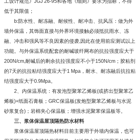
工设计规范》JGJ 26-95和各地《细则》要求为指标，不得
低于其限值；
b:防水性、耐冻融、耐候性、耐冲击、抗风压：做为外
墙外保温，其饰面直接与外界环境接触必须抵抗雨水、冻
融、冲击和强风等不良因素的侵袭,因此在使用前应测试以上
功能。与外保温系统配套的耐碱玻纤网布的抗拉强度应大于
200N/cm,耐碱后的剩余抗拉强度应不小于150N/cm；胶粘剂
的7天的抗拉粘结强度应大于1 Mpa，耐水、耐冻融后抗拉粘
结强度应大于0.9Mpa。
2、内保温系统：有发泡型聚苯乙烯板(或挤出型聚苯乙
烯板)+纸面石膏板；GRC保温板(发炮型聚苯乙烯板与水泥
砂浆复合)；岩棉夹心保温板；增强水泥聚苯保温板等。
三、浆体保温屋顶隔热防水材料
浆体保温屋顶隔热材料目前主要用于外墙内保温，也可