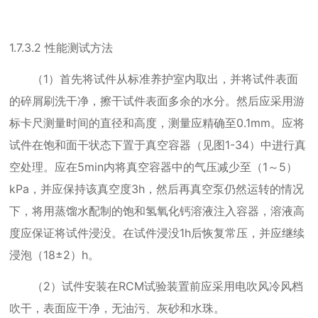
1.7.3.2
性能测试方法
（
1
）首先将试件从标准养护室内取出，并将试件表面
的碎屑刷洗干净，擦干试件表面多余的水分。然后应采用游
标卡尺测量时间的直径和高度，测量应精确至
0.1mm
。应将
试件在饱和面干状态下置于真空容器（见图
1-34
）中进行真
空处理。应在
5min
内将真空容器中的气压减少至（
1
～
5
）
kPa
，并应保持该真空度
3h
，然后再真空泵仍然运转的情况
下，将用蒸馏水配制的饱和氢氧化钙溶液注入容器，溶液高
度应保证将试件浸没。在试件浸没
1h
后恢复常压，并应继续
浸泡（
18
±
2
）
h
。
（
2
）试件安装在
RCM
试验装置前应采用电吹风冷风档
吹干，表面应干净，无油污、灰砂和水珠。