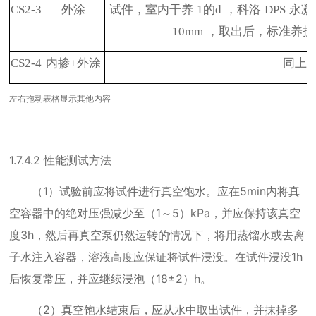
CS2-3
外涂
试件，室内干养
1
的
d
，科洛
DPS
永凝
10mm
，取出后，标准养护
CS2-4
内掺
+
外涂
同上
左右拖动表格显示其他内容
1.7.4.2
性能测试方法
（
1
）试验前应将试件进行真空饱水。应在
5min
内将真
空容器中的绝对压强减少至（
1
～
5
）
kPa
，并应保持该真空
度
3h
，然后再真空泵仍然运转的情况下，将用蒸馏水或去离
子水注入容器，溶液高度应保证将试件浸没。在试件浸没
1h
后恢复常压，并应继续浸泡（
18
±
2
）
h
。
（
2
）真空饱水结束后，应从水中取出试件，并抹掉多