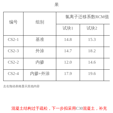
果
氯离子迁移系数
RCM
值（
编号
组别
试块
1
试块
2
CS2-1
基准
14.8
15.3
CS2-3
外涂
14.7
18.2
CS2-2
内掺
12.0
14.6
CS2-4
内掺
+
外涂
17.9
19.6
左右拖动表格显示其他内容
混凝土结构过于疏松，下一步拟采用
混凝土，补充
C30