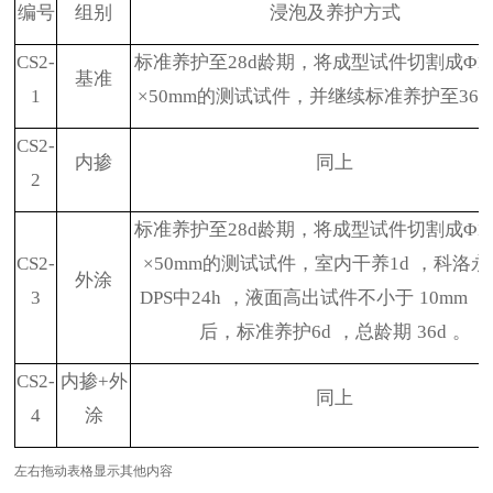
编号
组别
浸泡及养护方式
CS2-
标准养护至
28d
龄期，将成型试件切割成Φ
1
基准
1
×
50mm
的测试试件，并继续标准养护至
36d
CS2-
内掺
同上
2
标准养护至
28d
龄期，将成型试件切割成Φ
1
CS2-
×
50mm
的测试试件，室内干养
1d
，科洛永
外涂
3
DPS
中
24h
，液面高出试件不小于
10mm
，
后，标准养护
6d
，总龄期
36d
。
CS2-
内掺
+
外
同上
4
涂
左右拖动表格显示其他内容