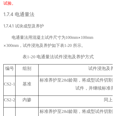
试验。
1.7.4
电通量法
1.7.4.1
试块成型及养护
电通量法用混凝土试件尺寸为
×
100mm
100mm
×
，试件浸泡及养护如下表
所示。
300mm
1-20
表
电通量法试件浸泡及养护方式
1-20
编号
组别
试件浸泡及养
标准养护至
28d
龄期，将成型试件切割
CS2-1
基准
试件，并继续标准养
CS2-2
内掺
同上
标准养护至
28d
龄期，将成型试件切割