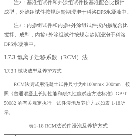
注
：基准组试件和外涂组试件按基准配合比搅拌、
2
成型，外涂组试件按规定龄期浸泡于科洛
永凝液中。
DPS
注
：内掺组试件和内掺
外涂组试件按内掺配合比
3
+
搅拌、成型，内掺
外涂组试件按规定龄期浸泡于科洛
+
永凝液中。
DPS
1.7.3
（
氯离子迁移系数
RCM
）法
1.7.3.1
试块成型及养护方式
法测试用混凝土试件尺寸为Φ
×
，按
RCM
100mm
200mm
照《普通混凝土长期性能和耐久性能试验方法标准》
GB/T
的有关规定执行，试件浸泡及养护方式如表
所
50082
1-18
示。
表
法试件浸泡及养护方式
1-18 RCM