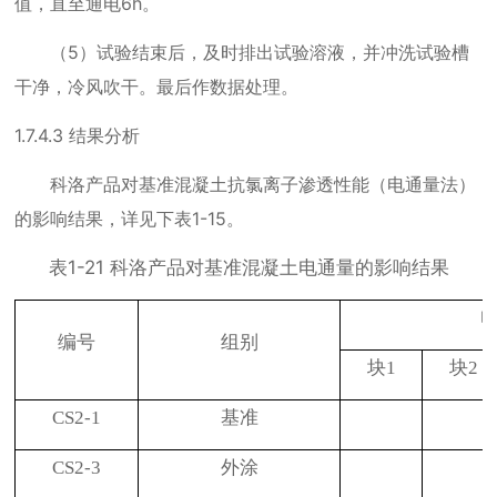
值，直至通电
6h
。
（
5
）试验结束后，及时排出试验溶液，并冲洗试验槽
干净，冷风吹干。最后作数据处理。
1.7.4.3
结果分析
科洛产品对基准混凝土抗氯离子渗透性能（电通量法）
的影响结果，详见下表
1-15
。
表
1-21
科洛产品对基准混凝土电通量的影响结果
编号
组别
块
1
块
2
CS2-1
基准
CS2-3
外涂