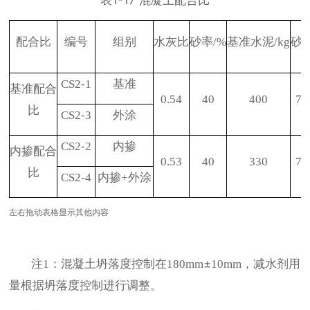
表
1-17
混凝土配合比
配合比
编号
组别
水灰比
砂率
/%
基准水泥
/kg
砂
/
CS2-1
基准
基准配合
0.54
40
400
73
比
CS2-3
外涂
CS2-2
内掺
内掺配合
0.53
40
330
74
比
CS2-4
内掺
+
外涂
左右拖动表格显示其他内容
注
：混凝土坍落度控制在
±
，减水剂用
1
180mm
10mm
量根据坍落度控制进行调整。