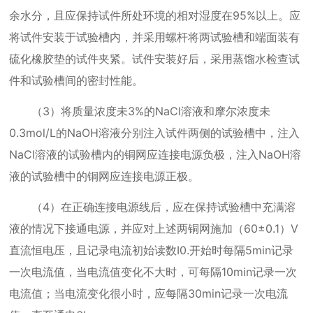
余水分，且应保持试件所处环境的相对湿度在
95%
以上。应
将试件安装于试验槽内，并采用螺杆将两试验槽和端面装有
硫化橡胶垫的试件夹紧。试件安装好后，采用蒸馏水检查试
件和试验槽间的密封性能。
（
3
）将质量浓度未
3%
的
NaCl
溶液和摩尔浓度未
0.3mol/L
的
NaOH
溶液分别注入试件两侧的试验槽中，注入
NaCl
溶液的试验槽内的铜网应连接电源负极，注入
NaOH
溶
液的试验槽中的铜网应连接电源正极。
（
4
）在正确连接电源线后，应在保持试验槽中充满溶
液的情况下接通电源，并应对上述两铜网施加（
60
±
0.1
）
V
直流恒电压，且记录电流初始读数
I0.
开始时每隔
5min
记录
一次电流值，当电流值变化不大时，可每隔
10min
记录一次
电流值；当电流变化很小时，应每隔
30min
记录一次电流