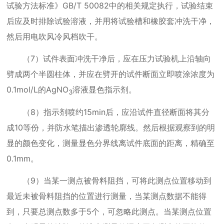
试验方法标准》
GB/T 50082
中的相关规定执行，试验结束
后应及时排除试验溶液，并用将试验槽和橡胶套冲洗干净，
然后用电吹风冷风档吹干。
（
7
）试件表面冲洗干净后，应在压力试验机上沿轴向
劈成两个半圆柱体，并应在劈开的试件断面立即喷涂浓度为
0.1mol/L
的
AgNO
溶液显色指示剂。
3
（
8
）指示剂喷约
15min
后，应沿试件直径断面将其分
成
10
等份，并防水笔描出渗透轮廓线。然后根据观察到的明
显的颜色变化，测量显色分界线离试件底面的距离，精确至
0.1mm
。
（
9
）当某一测点被骨料阻挡，可将此测点位置移动到
最近未被骨料阻挡的位置进行测量，当某测点数据不能得
到，只要总测点数多于
5
个，可忽略此测点。当某测点位置