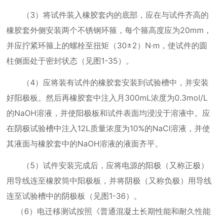
（
3
）将试件装入橡胶套内的底部，应在与试件齐高的
橡胶套外侧安装两个不锈钢环箍，每个箍高度应为
20mm
，
并应拧紧环箍上的螺栓至扭矩（
30
±
2
）
N
·
m
，使试件的圆
柱侧面处于密封状态（见图
1-35
）。
（
4
）应将装有试件的橡胶套安装到试验槽中，并安装
好阳极板。然后再橡胶套中注入月
300mL
浓度为
0.3mol/L
的
NaOH
溶液，并使阳极板和试件表面均浸没于溶液中。应
在阴极试验槽中注入
12L
质量浓度为
10%
的
NaCl
溶液，并使
其液面与橡胶套中的
NaOH
溶液的液面齐平。
（
5
）试件安装完成后，应将电源的阳极（又称正极）
用导线连至橡胶筒中阳极板，并将阴极（又称负极）用导线
连至试验槽中的阴极板（见图
1-36
）。
（
6
）电迁移测试按照《普通混凝土长期性能和耐久性能