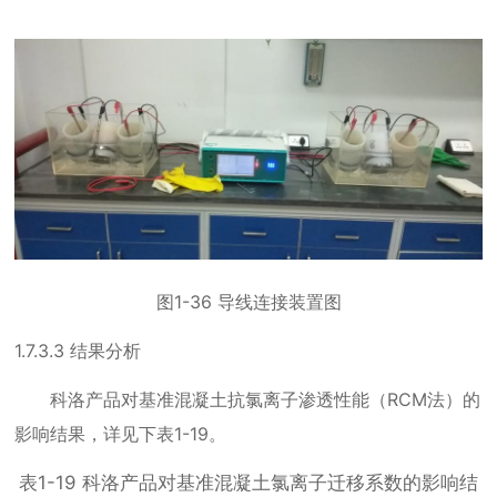
图
1-36
导线连接装置图
1.7.3.3
结果分析
科洛产品对基准混凝土抗氯离子渗透性能（
RCM
法）的
影响结果，详见下表
1-19
。
表
1-19
科洛产品对基准混凝土氯离子迁移系数的影响结