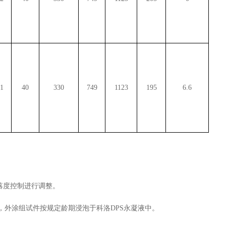
61
40
330
749
1123
195
6.6
落度控制进行调整。
，外涂组试件按规定龄期浸泡于科洛
永凝液中。
DPS