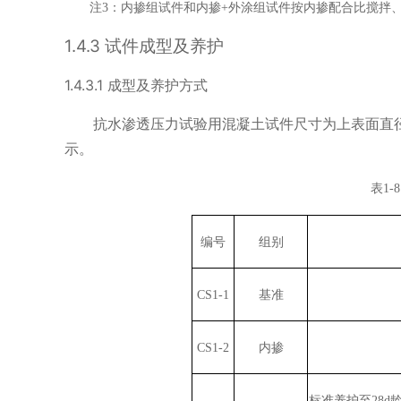
注
：内掺组试件和内掺
外涂组试件按内掺配合比搅拌
3
+
1.4.3
试件成型及养护
1.4.3.1
成型及养护方式
抗水渗透压力试验用混凝土试件尺寸为上表面直
示。
表
1-
编号
组别
CS1-1
基准
CS1-2
内掺
标准养护至
28d