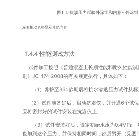
图
1-13
抗渗压力试验外涂组和内掺
+
外涂组
左右拖动表格显示其他内容
1.4.4
性能测试方法
试件加工按照《普通混凝土长期性能和耐久性能试
剂》
JC 474-2008
的有关规定执行，具体如下：
（
1
）养护至
36d
龄期后将抗水渗透压力试件从标
（
2
）试件准备好后，启动抗渗仪，并开通
6
个试位
应将密封好的试件安装在抗渗仪上。
（
3
）试件安装好后，设定初始水压为
0.4MPa
，
也加到这个压力，并保持相同时间，然后劈开（见图
1