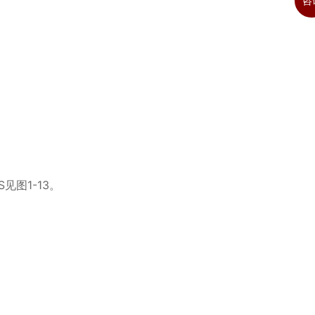
咨
S
见图
1-13
。