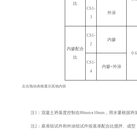
比
CS1-
外涂
3
CS1-
内掺
2
内掺配合
0.
比
CS1-
内掺
+
外涂
4
左右拖动表格显示其他内容
注
：混凝土坍落度控制在
±
，用水量根据坍
1
80mm
10mm
注
：基准组试件和外涂组试件按基准配合比搅拌、成型
2