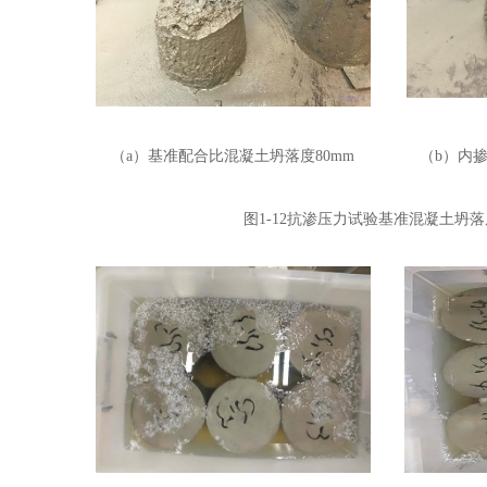
（
a
）基准配合比混凝土坍落度
80mm
（
b
）内
图
1-12
抗渗压力试验基准混凝土坍落