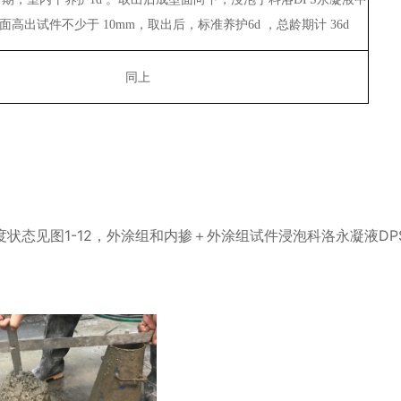
面高出试件不少于
10mm
，取出后，标准养护
6d
，总龄期计
36d
同上
度状态见图
1-12
，外涂组和内掺＋外涂组试件浸泡科洛永凝液
DP