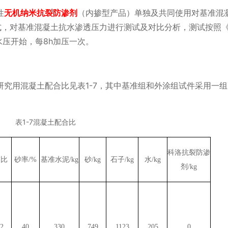
性
无机纳米抗裂防渗剂
（内掺型产品）单独及共同使用对基准混
式，对基准混凝土抗水渗透压力进行测试及对比分析，测试按照
水压开始，每
8h
加压一次。
研究用混凝土配合比见表
1-7
，其中基准组和外涂组试件采用一组
表
1-7
混凝土配合比
科洛抗裂防渗
灰比
砂率
/%
基准水泥
/kg
砂
/kg
石子
/kg
水
/kg
剂
/kg
62
40
330
749
1123
205
0