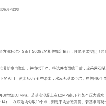
试块浸泡
DPS
验方法标准》
GB/T 50082
的相关规定执行，性能测试按照《砂
准养护室内取出，并擦拭干净。待试件表面晾干后，应采用石蜡
下的阀门，使水从
6
个孔中渗出，水应充满试位坑，在关闭
6
个
每
8h
增加
0.1MPa
。若基准混凝土在
1.2MPa
以下的某个压力透水
-14
），在底边均匀取
10
个点，测定平均渗透高度。若基准混凝