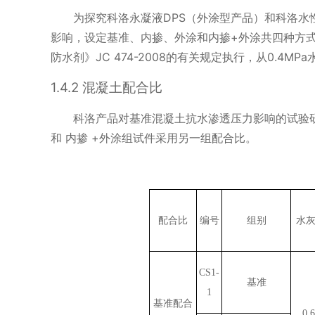
为探究科洛永凝液
DPS
（外涂型产品）和科洛水
影响，设定基准、内掺、外涂和内掺
+
外涂共四种方
防水剂》
JC 474-2008
的有关规定执行，从
0.4MPa
1.4.2
混凝土配合比
科洛产品对基准混凝土抗水渗透压力影响的试验
和 内掺
+
外涂组试件采用另一组配合比。
配合比
编号
组别
水
CS1-
基准
1
基准配合
0.