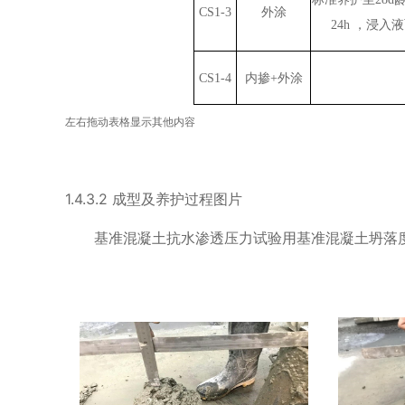
CS1-3
外涂
24h
，浸入液
CS1-4
内掺
+
外涂
左右拖动表格显示其他内容
1.4.3.2
成型及养护过程图片
基准混凝土抗水渗透压力试验用基准混凝土坍落