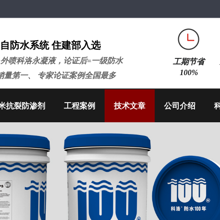
自防水系统 住建部入选
+外喷科洛永凝液，论证后=一级防水
工期节省
100%
销量第一、 专家论证案例全国最多
米抗裂防渗剂
工程案例
技术文章
公司介绍