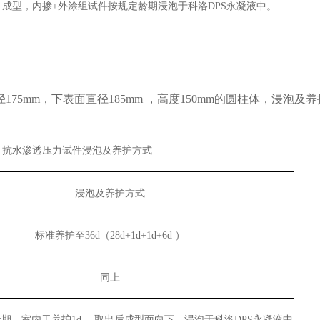
、成型，内掺
外涂组试件按规定龄期浸泡于科洛
永凝液中。
+
DPS
径
，下表面直径
，高度
的圆柱体，浸泡及养
175mm
185mm
150mm
抗水渗透压力试件浸泡及养护方式
8
浸泡及养护方式
标准养护至
36d
（
28d+1d+1d+6d
）
同上
龄期，室内干养护
1d
。取出后成型面向下，浸泡于科洛
DPS
永凝液中