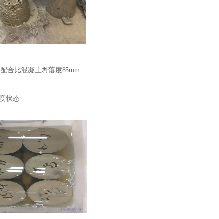
掺配合比混凝土坍落度
85mm
度状态