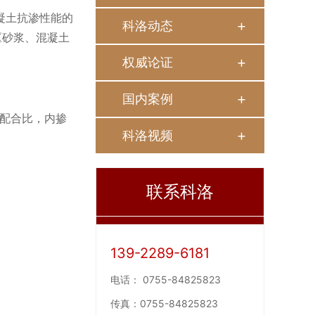
凝土抗渗性能的
科洛动态
《砂浆、混凝土
权威论证
国内案例
配合比，内掺
科洛视频
联系科洛
139-2289-6181
电话：
0755-84825823
传真：
0755-84825823