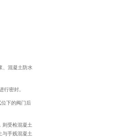
浆、混凝土防水
进行密封。
试位下的阀门后
，则受检混凝土
土与手贱混凝土