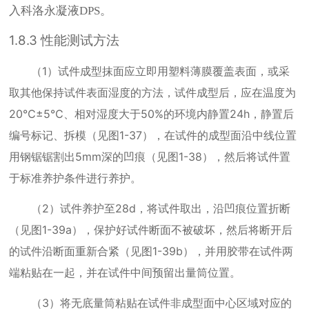
入科洛永凝液
。
DPS
1.8.3
性能测试方法
（
1
）试件成型抹面应立即用塑料薄膜覆盖表面，或采
取其他保持试件表面湿度的方法，试件成型后，应在温度为
20
℃±
5
℃、相对湿度大于
50%
的环境内静置
24h
，静置后
编号标记、拆模（见图
1-37
），在试件的成型面沿中线位置
用钢锯锯割出
5mm
深的凹痕（见图
1-38
），然后将试件置
于标准养护条件进行养护。
（
2
）试件养护至
28d
，将试件取出，沿凹痕位置折断
（见图
1-39a
），保护好试件断面不被破坏，然后将断开后
的试件沿断面重新合紧（见图
1-39b
），并用胶带在试件两
端粘贴在一起，并在试件中间预留出量筒位置。
（
3
）将无底量筒粘贴在试件非成型面中心区域对应的