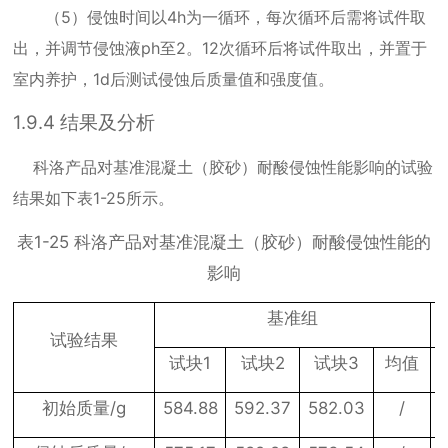
（
5
）侵蚀时间以
4h
为一循环，每次循环后需将试件取
出，并调节侵蚀液
ph
至
2
。
12
次循环后将试件取出，并置于
室内养护，
1d
后测试侵蚀后质量值和强度值。
1.9.4
结果及分析
科洛产品对基准混凝土（胶砂）耐酸侵蚀性能影响的试验
结果如下表
1-25
所示。
表
1-25
科洛产品对基准混凝土（胶砂）耐酸侵蚀性能的
影响
基准组
试验结果
1
2
3
试块
试块
试块
均值
/g
584.88
592.37
582.03
/
初始质量