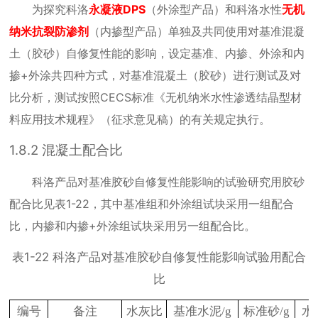
为探究科洛
永凝液
DPS
（外涂型产品）和科洛水性
无机
纳米抗裂防渗剂
（内掺型产品）单独及共同使用对基准混凝
土（胶砂）自修复性能的影响，设定基准、内掺、外涂和内
掺
+
外涂共四种方式，对基准混凝土（胶砂）进行测试及对
比分析，测试按照
CECS
标准《无机纳米水性渗透结晶型材
料应用技术规程》（征求意见稿）的有关规定执行。
1.8.2
混凝土配合比
科洛产品对基准胶砂自修复性能影响的试验研究用胶砂
配合比见表
1-22
，其中基准组和外涂组试块采用一组配合
比，内掺和内掺
+
外涂组试块采用另一组配合比。
表
1-22
科洛产品对基准胶砂自修复性能影响试验用配合
比
编号
备注
水灰比
基准水泥
/g
标准砂
/g
水