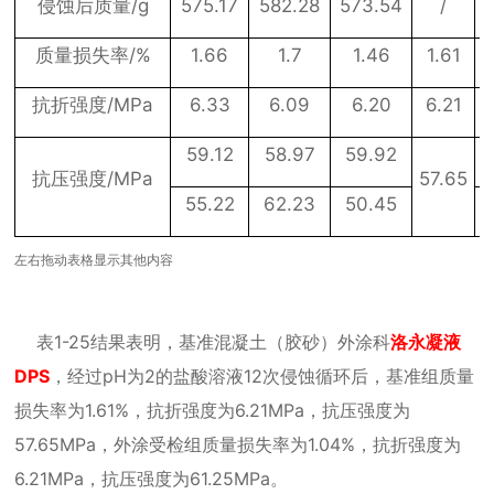
/g
575.17
582.28
573.54
/
侵蚀后质量
/%
1.66
1.7
1.46
1.61
质量损失率
/MPa
6.33
6.09
6.20
6.21
抗折强度
59.12
58.97
59.92
/MPa
57.65
抗压强度
55.22
62.23
50.45
左右拖动表格显示其他内容
表
1-25
结果表明，基准混凝土（胶砂）外涂科
洛永凝液
DPS
，经过
pH
为
2
的盐酸溶液
12
次侵蚀循环后，基准组质量
损失率为
1.61%
，抗折强度为
6.21MPa
，抗压强度为
57.65MPa
，外涂受检组质量损失率为
1.04%
，抗折强度为
6.21MPa
，抗压强度为
61.25MPa
。