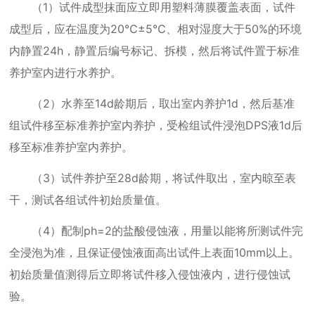
（
1
）试件成型抹面应立即用塑料薄膜覆盖表面，试件
成型后，应在温度为
20
℃±
5
℃、相对湿度大于
50%
的环境
内静置
24h
，静置后编号标记、拆模，然后将试件置于标准
养护室内进行水养护。
（
2
）水养至
14d
龄期后，取出室内养护
1d
，然后基准
组试件移至标准养护室内养护，受检组试件浸泡
DPS
液
1d
后
移至标准养护室内养护。
（
3
）试件养护至
28d
龄期，将试件取出，室内晾至表
干，测试各组试件初始质量值。
（
4
）配制
ph=2
的盐酸侵蚀液，用量以能将所测试件完
全浸泡为准，且保证侵蚀液面高出试件上表面
10mm
以上。
初始质量值测得后立即将试件移入侵蚀液内，进行侵蚀试
验。