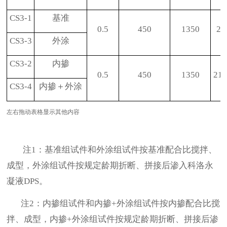
CS3-1
基准
0.5
450
1350
22
CS3-3
外涂
CS3-2
内掺
0.5
450
1350
216
CS3-4
内掺＋外涂
左右拖动表格显示其他内容
注
：基准组试件和外涂组试件按基准配合比搅拌、
1
成型，外涂组试件按规定龄期折断、拼接后渗入科洛永
凝液
。
DPS
注
：内掺组试件和内掺
外涂组试件按内掺配合比搅
2
+
拌、成型，内掺
外涂组试件按规定龄期折断、拼接后渗
+