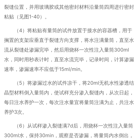
裂缝位置，并用玻璃胶或其他密封材料沿量筒四周进行密封
粘贴（见图
1-40
）。
（
4
）将粘贴有量筒的试件放置于接水的容器槽，用于
搁置的支架应垂直于裂缝方向支撑，将水注满量筒，直至水
流从裂缝处渗漏完毕，然后用烧杯一次性注入量筒
300ml
水，同时用秒表计时，直至水流完毕，记录时间，计算渗漏
速率，渗漏速率不应低于
15ml/min
。
（
5
）将渗漏过水的试件凉干，将
20ml
无机水性渗透结
晶型材料倒入量筒内，使试样充分渗入裂缝内，从次日起，
每日注水养护一次，每次注水量宜将量筒注满为止，共注水
养护
3
次。
（
6
）从试样渗入裂缝满
7d
后，用烧杯一次性注入量筒
300ml
水，保持
30min
，观察是否渗漏，将量筒内水倒出，