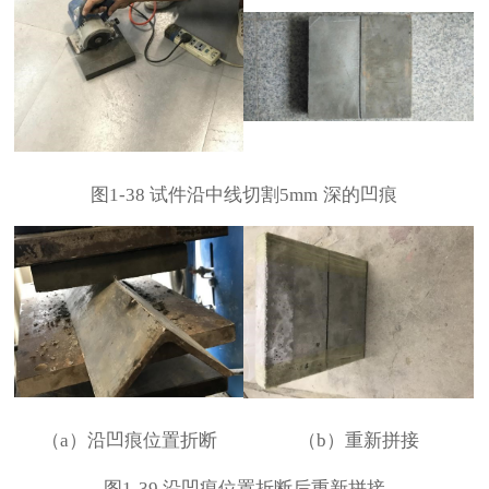
图
1-38
试件沿中线切割
5mm
深的凹痕
（
a
）沿凹痕位置折断
（
b
）重新拼接
图
1-39
沿凹痕位置折断后重新拼接