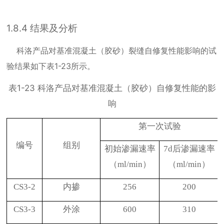
1.8.4
结果及分析
科洛产品对基准混凝土（胶砂）裂缝自修复性能影响的试
验结果如下表
1-23
所示。
表
1-23
科洛产品对基准混凝土（胶砂）自修复性能的影
响
第一次试验
编号
组别
初始渗漏速率
7d
后渗漏速率
（
ml/min
）
（
ml/min
）
CS3-2
内掺
256
200
CS3-3
外涂
600
310