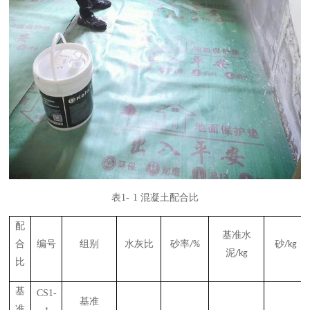
表
1-
1
混凝土配合比
配
基准水
合
编号
组别
水灰比
砂率
砂
/%
/kg
泥
/kg
比
基
CS1-
基准
准