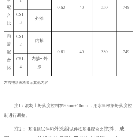
1
配
0.62
40
330
749
CS1-
合
外涂
3
比
内
CS1-
内掺
掺
2
配
0.61
40
330
749
内掺
外
CS1-
+
合
4
涂
比
左右拖动表格显示其他内容
注
1
：混凝土坍落度控制在
80mm
±
10mm
，用水量根据坍落度控
制进行调整。
注
：
外涂组
搅拌、成
2
基准组试件和
试件按基准配合比