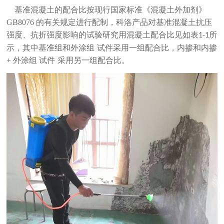
基准混凝土的配合比按现行国家标准《混凝土外加剂》
GB8076
的有关规定进行配制，科洛产品对基准混凝土抗压
强度、抗折强度影响的试验研究用混凝土配合比见如表
所
1-1
示，其中基准组
和外涂组
试件
采用一组配合比，内掺和内掺
+
外涂组
试件
采用另一组配合比。