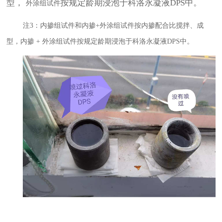
型，
按规定龄期浸泡于科洛永凝液
DPS
中。
外涂组试件
注
3
：内掺组试件和内掺
+
外涂组试件按内掺配合比搅拌、成
型，内掺
+
外涂组试件按规定龄期浸泡于科洛永凝液
DPS
中。