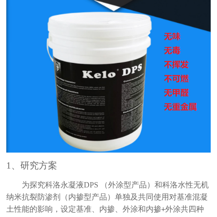
1、
研究方案
为探究科洛永凝液
DPS
（外涂型产品）和科洛水性无机
纳米抗裂防渗剂（内掺型产品）单独及共同使用对基准混凝
土性能的影响，设定基准、内掺、外涂和内掺
外涂共四种
+