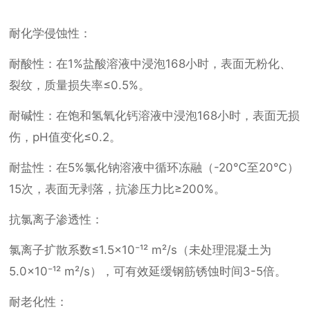
耐化学侵蚀性：
耐酸性：在1%盐酸溶液中浸泡168小时，表面无粉化、
裂纹，质量损失率≤0.5%。
耐碱性：在饱和氢氧化钙溶液中浸泡168小时，表面无损
伤，pH值变化≤0.2。
耐盐性：在5%氯化钠溶液中循环冻融（-20℃至20℃）
15次，表面无剥落，抗渗压力比≥200%。
抗氯离子渗透性：
氯离子扩散系数≤1.5×10⁻¹² m²/s（未处理混凝土为
5.0×10⁻¹² m²/s），可有效延缓钢筋锈蚀时间3-5倍。
耐老化性：