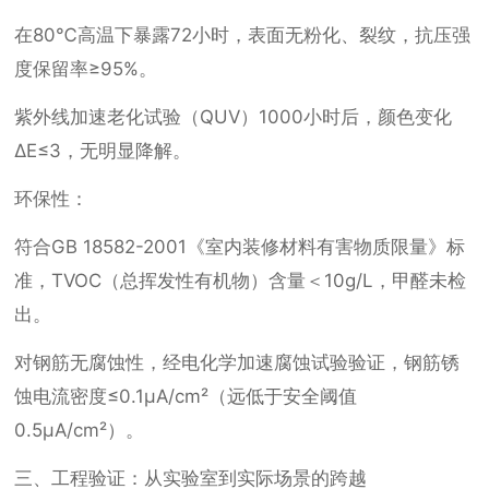
在80℃高温下暴露72小时，表面无粉化、裂纹，抗压强
度保留率≥95%。
紫外线加速老化试验（QUV）1000小时后，颜色变化
ΔE≤3，无明显降解。
环保性：
符合GB 18582-2001《室内装修材料有害物质限量》标
准，TVOC（总挥发性有机物）含量＜10g/L，甲醛未检
出。
对钢筋无腐蚀性，经电化学加速腐蚀试验验证，钢筋锈
蚀电流密度≤0.1μA/cm²（远低于安全阈值
0.5μA/cm²）。
三、工程验证：从实验室到实际场景的跨越