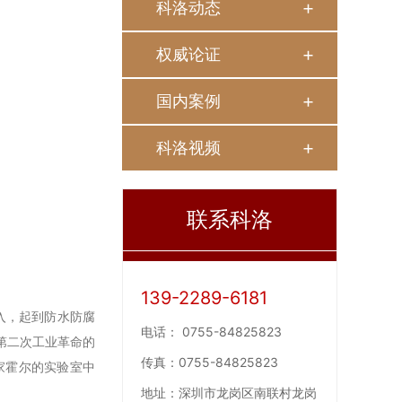
科洛动态
权威论证
国内案例
科洛视频
联系科洛
139-2289-6181
入，起到防水防腐
电话：
0755-84825823
第二次工业革命的
传真：
0755-84825823
家霍尔的实验室中
地址：
深圳市龙岗区南联村龙岗