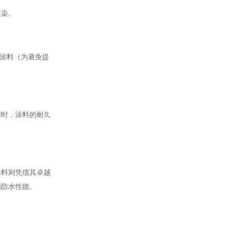
污染。
晶涂料（为避免提
同时，涂料的耐久
涂料则凭借其卓越
的防水性能。