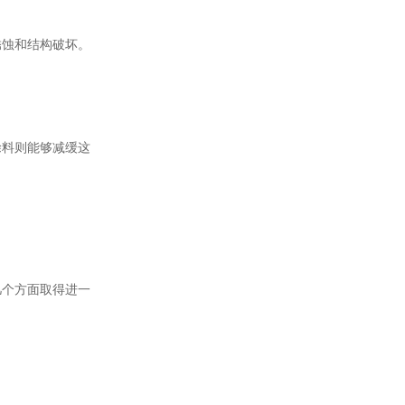
锈蚀和结构破坏。
涂料则能够减缓这
几个方面取得进一