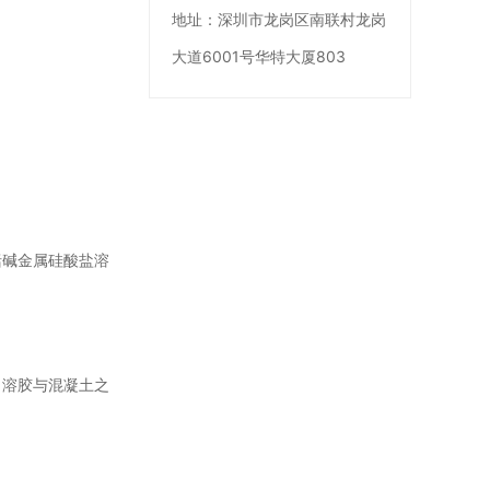
地址：
深圳市龙岗区南联村龙岗
大道6001号华特大厦803
括碱金属硅酸盐溶
了溶胶与混凝土之