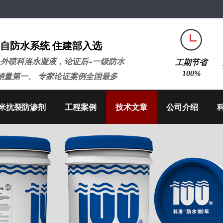
自防水系统 住建部入选
+外喷科洛永凝液，论证后=一级防水
工期节省
100%
销量第一、 专家论证案例全国最多
米抗裂防渗剂
工程案例
技术文章
公司介绍