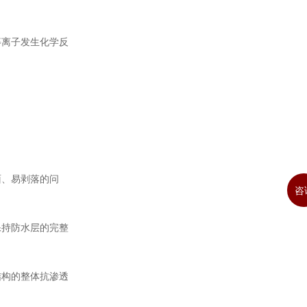
等离子发生化学反
。
面、易剥落的问
咨
保持防水层的完整
结构的整体抗渗透