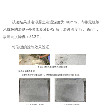
试验结果基准混凝土渗透深度为
48mm
，内掺无机纳
米抗裂防渗剂
+
外喷永凝液
DPS
后，渗透深度为：
9mm
，
渗透高度降低：
81.2%
。
对裂缝的控制效果验证