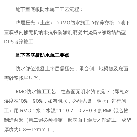
地下室底板防水施工工艺流程：
垫层压光（土建）→
RMO
防水施工→保养交接 →地下
室底板内掺无机纳米抗裂防渗剂混凝土浇捣→渗透结晶型
DPS
喷涂施工
地下室底板防水施工要点：
防水部位混凝土垫层需压光，承台侧、地梁侧及底面
需砂浆找平压光。
RMO
防水施工工艺：在基面无明水的情况下（即相对
湿度在
10%
—
90%
，如有明水，必须先吸干明水再进行施
工）用
RMO
：水：水泥
=1
：
0.2
：
0.2~0.3
的
RMO
混合物
刮涂两遍（第二遍必须待第一遍表面干燥后才能施工，成型
厚度为
0.8
—
1.2mm
）。