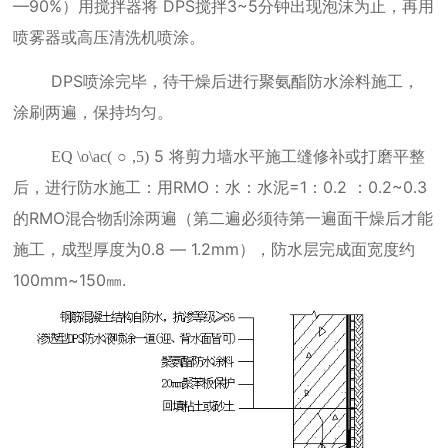
—
90%
）用搅拌器将
DPS
搅拌
3~5
分钟出现泡沫为止，再用
喷雾器或高压清洗机喷涂。
DPS
喷涂完毕，待干燥后进行聚氨酯防水涂料施工，
涂刷两遍，保持均匀。
5
将剪力墙水平施工缝修补或打磨平整
EQ \o\ac(
○
,5)
后，进行防水施工：用
RMO
：水：水泥
=1
：
0.2
：
0.2~0.3
的
RMO
混合物刮涂两遍（第二遍必须待第一遍面干燥后才能
施工，成型厚度为
0.8
—
1.2mm
），防水层完成面宽度约
100mm~150
㎜
.