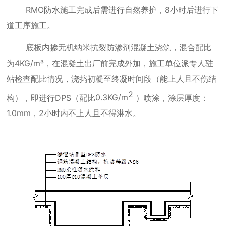
RMO
防水施工完成后需进行自然养护，
8
小时后进行下
道工序施工。
底板内掺无机纳米抗裂防渗剂混凝土浇筑，混合配比
为
4KG/m
³，在混凝土出厂前完成外加，施工单位派专人驻
站检查配比情况，浇捣初凝至终凝时间段（能上人且不伤结
2
构），即进行
DPS
（配比
0.3KG/m
）喷涂，涂层厚度：
1.0mm
，
2
小时内不上人且不得淋水。