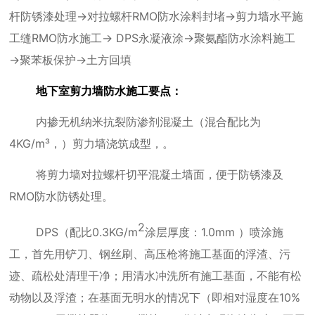
杆防锈漆处理→对拉螺杆
RMO
防水涂料封堵→剪力墙水平施
工缝
RMO
防水施工→
DPS
永凝液涂→聚氨酯防水涂料施工
→聚苯板保护→土方回填
地下室剪力墙防水施工要点：
内掺无机纳米抗裂防渗剂混凝土（混合配比为
4KG/m
³，）剪力墙浇筑成型，。
将剪力墙对拉螺杆切平混凝土墙面，便于防锈漆及
RMO
防水防锈处理。
2
DPS
（配比
0.3KG/m
涂层厚度：
1.0mm
）喷涂施
工，首先用铲刀、钢丝刷、高压枪将施工基面的浮渣、污
迹、疏松处清理干净；用清水冲洗所有施工基面，不能有松
动物以及浮渣；在基面无明水的情况下（即相对湿度在
10%