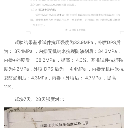
试验结果基准试件抗压强度为
33.9MPa
，外喷
DPS
后
为：
37.4MPa
，内掺无机纳米抗裂防渗剂后：
34.3MPa
，
内掺
+
外喷后：
38.2MPa
，提高：
4.3%
。基准试件抗折强
度为
4.2MPa
，外喷
DPS
后为：
4.4MPa
，内掺无机纳米抗
裂防渗剂后：
4.3MPa
，内掺
+
外喷后：
4.7MPa
，提高
11%
。
试块
7
天、
28
天强度对比