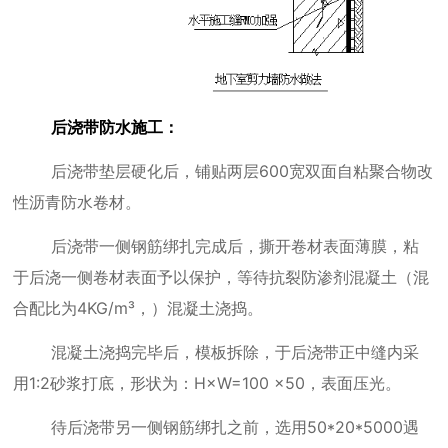
后浇带防水施工：
后浇带垫层硬化后，铺贴两层
600
宽双面自粘聚合物改
性沥青防水卷材。
后浇带一侧钢筋绑扎完成后，撕开卷材表面薄膜，粘
于后浇一侧卷材表面予以保护，等待抗裂防渗剂混凝土（混
合配比为
4KG/m
³，）混凝土浇捣。
混凝土浇捣完毕后，模板拆除，于后浇带正中缝内采
用
1:2
砂浆打底，形状为：
H
×
W=100
×
50
，表面压光。
待后浇带另一侧钢筋绑扎之前，选用
50*20*5000
遇