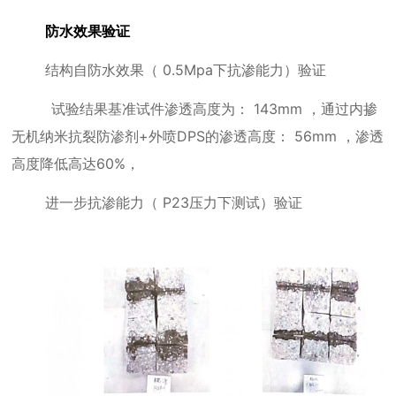
防水效果验证
结构自防水效果（
0.5Mpa
下抗渗能力）验证
试验结果基准试件渗透高度为：
143mm
，通过内掺
无机纳米抗裂防渗剂
+
外喷
DPS
的渗透高度：
56mm
，渗透
高度降低高达
60%
，
进一步抗渗能力（
P23
压力下测试）验证