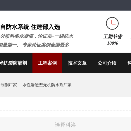
自防水系统 住建部入选
+外喷科洛永凝液，论证后=一级防水
工期节省
100%
销量第一、 专家论证案例全国最多
米抗裂防渗剂
工程案例
技术文章
公司介绍
抑制剂厂家
水性渗透型无机防水剂厂家
诠释科洛