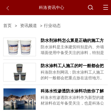
科洛资讯中心
首页
>
资讯频道
> 行业动态
防水剂涂料怎么算是正确的施工方
式，需注意那些细节
防水涂料是主体建筑特别是内、外墙
墙面使用中备受关注的涂料，特别是
南方多雨、潮湿的城市。那么作为客
户或装修公司在挑选防水涂料时，应
防水涂料工人施工的时一般都会把
该注意哪些细节，才能选用到最适合
重点放在这些地方
科洛防水剂网讯：防水涂料工人施工
自身需要的优质涂料呢？
的时一般都会把重点放在这些地方。
涂料使用前的检验在涂刷施工前，用
户或施工方应该对所选购的科洛防水
科洛水性渗透防水涂料功效你了解
涂料进行检验，明确所购的型号、标
吗，质量好是有科学依据的
科洛水性渗透防水涂料作为新型的建
准号、功能、颜色等内容信息是否都
材涂料在近年备受关注，也是科洛公
能满足需要，当然也包括数量对于待
司力推的专业涂料之一。目前这种涂