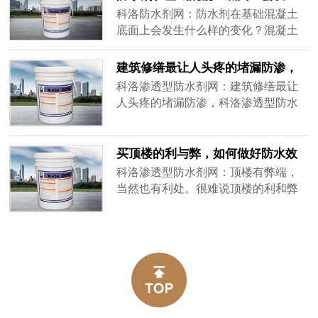
面的杂物没有没有清理干净，那么应
什么样的变化？
科洛防水剂网：防水剂在基础混凝土
该将这出现问题的局部区域切除掉，
底面上会发生什么样的变化？混凝土
然后将表面彻底清洗干净之后，再补
中的碱与油漆中的油会产生“皂化作
做一次喷涂速凝防水涂料施工即可。
用”，使油漆表面起泡，剥落。虽然经
建筑修缮最让人头疼的堵漏防渗，
过改良的乙烯基，橡胶基或乳胶基的
科洛渗透型防水剂为您解决难题
科洛渗透型防水剂网：建筑修缮最让
涂料虽然比油基涂料好得多，但使用
人头疼的堵漏防渗，科洛渗透型防水
一段时间后也有剥落和裂缝的趋势，
剂为您解决难题。绝大部分人防工程
主要原因是碱和石灰破坏涂料
由于当年工程勘察、结构设计、施工
质量及防水技术的限制，防水设计考
买顶楼的利与弊，如何做好防水效
虑不周、防水施工质量差等方面的原
果？
科洛渗透型防水剂网：顶楼有弊端，
因。
当然也有利处。很难说顶楼的利和弊
到底谁大于谁，其实在不同人的眼
里，这个问题就有不同的答案。在到
底该不该置业顶楼的问题上，买家关
键的是根据自己的居住要求和状况在
利弊之间寻找平衡。