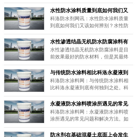
用墙体面积是否合适。
料有很好的延展性和稳定性，特别是
水性防水涂料质量到底如何我们又
口碑好的科洛水性渗透防水涂料，它
该如何辨别？
科洛防水剂网讯：水性防水涂料质量
具有传统涂料或防水剂所不具备的优
到底如何我们又该如何辨别？水性防
势，下面我们结合施工操作等细节跟
水涂料是一种非常常用的防水材料，
大家分享这类涂料所具有的四大主要
因为这种涂料不仅干燥的速度非常
优势。
水性渗透结晶无机防水防腐涂料有
快，而且还具有良好的延展性，所以
哪些施工要求
水性渗透结晶无机防水防腐涂料是目
现在更是广泛代替了传统的沥青防水
前效果最好的防水材料，但是其最终
材料。
的防水效果和施工质量有着极大的关
系，因此为了能够让客户满意，让其
与传统防水涂料相比科洛永凝液到
没有渗漏方面的后顾之忧，就要严把
底有何独到之处
科洛防水涂料网：与传统防水涂料相
施工质量关。
比科洛永凝液到底有何独到之处。科
洛永凝液属于一种新型环保类的防水
材料，和传统的防水材料不同，不仅
永凝液防水涂料喷涂所遇见的常见
不需要较长的凝固时间，而且也没有
问题和解决方法
科洛防水涂料网：永凝液防水涂料喷
刺激性的气味散发出来，因此不会对
涂所遇见的常见问题和解决方法。如
环境造成影响，对人体健康也没有威
果在对基面进行喷涂后发现出现有颗
胁。
粒性的高低不平现象，说明是由于基
防水剂在基础混凝土底面上会发生