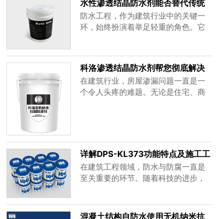
水性渗透结晶防水剂能否替代传统
——永凝液d防水剂逐渐崭露头角，以
防水材料呢？
防水工程，作为建筑行业中的关键一
其独特的优势在防水领域占据了一席
环，始终扮演着举足轻重的角色。它
之地。历史渊源与技术传承永凝液d防
不仅关乎建筑物的美观与舒适度，更
水剂......
直接影响到建筑物的使用寿命与安全
性。防水材料，作为防水工程的核心
科洛渗透结晶防水剂帮您彻底解决
要素，其性能的优劣直接决定了防水
房屋渗漏问题
在建筑行业，房屋渗漏问题一直是一
工程的质量与效果。随着防水涂料技
个令人头疼的难题。无论是住宅、商
术的不断进步与革新，传统的卷材型
业建筑还是公共设施，渗漏不仅会影
防水材料逐渐淡出市场，取而代之的
响建筑物的美观和使用功能，还可能
是水泥......
对建筑结构造成严重的损害，缩短建
筑物的使用寿命。因此，选择一种高
效、可靠的防水材料至关重要。在众
详解DPS-KL373功能特点及施工工
多防水材料中，科洛渗透结晶防水剂
艺
在建筑工程领域，防水与防腐一直是
以其卓越的性能和独特的优势，成为
至关重要的环节。随着科技的进步，
了解决......
一种名为DPS-KL373的深层渗透密封
材料应运而生，它凭借其卓越的性能
和广泛的应用前景，在混凝土建筑行
混凝土结构自防水使用无机纳米抗