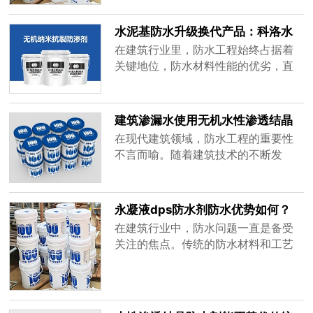
混凝土在自然环境以及使用过程中面
临着诸多挑战，如水的侵蚀、化学物
水泥基防水升级换代产品：科洛水
质的腐蚀等，这些因素会逐渐破坏混
性渗透结晶无机防水剂
在建筑行业里，防水工程始终占据着
凝土的结构，影响其强度和稳定性。
关键地位，防水材料性能的优劣，直
因此，为混凝土寻找一种高效、可靠
接左右着建筑的使用寿命。防水材料
的保护......
的发展历程犹如一部波澜壮阔的进化
史，从早期的简单材料，到后来不断
建筑渗漏水使用无机水性渗透结晶
推陈出新，每一次变革都推动着建筑
防水材料DPS？
在现代建筑领域，防水工程的重要性
防水技术的进步。传统水泥基防水材
不言而喻。随着建筑技术的不断发
料的局限性随着防水涂料技术的持续
展，各类防水材料层出不穷，而其中
发展，传统的卷材型防水材料逐渐被
无机水性渗透结晶防水材料DPS凭借
水泥基......
其卓越的性能和长久的使用寿命，逐
永凝液dps防水剂防水优势如何？
渐成为众多建筑项目的首选。尽管本
在建筑行业中，防水问题一直是备受
文不会提及具体品牌，但不妨以该类
关注的焦点。传统的防水材料和工艺
材料为代表，探讨其在建筑防水中的
往往存在诸多弊端，如刺鼻的气味、
广泛应用与显著效果。一、历史见
较长的挥发时间，不仅给施工者带来
证：百年防......
不适，也让用户忧心忡忡。而随着科
技的不断进步，一种新型的防水材料