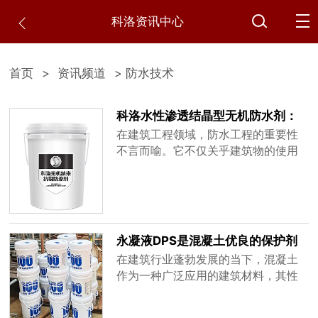
科洛资讯中心
首页
>
资讯频道
> 防水技术
科洛水性渗透结晶型无机防水剂：
市场新宠实力引领行业全新升级！
在建筑工程领域，防水工程的重要性
不言而喻。它不仅关乎建筑物的使用
寿命，更直接影响到建筑物的使用安
全和功能发挥。近年来，随着建筑技
术的不断进步和人们对建筑品质要求
的日益提高，防水材料市场也迎来了
前所未有的发展机遇。在这一背景
永凝液DPS是混凝土优良的保护剂
下，一种名为科洛水性渗透结晶型无
在建筑行业蓬勃发展的当下，混凝土
机防水剂的产品脱颖而出，凭借其卓
作为一种广泛应用的建筑材料，其性
越的性能......
能的稳定与耐久性对于建筑物的质量
和使用寿命起着决定性作用。然而，