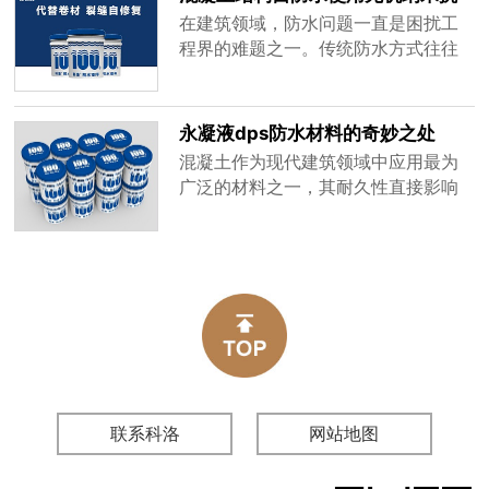
业中占据了重要地位。本文将详细解
裂防渗剂效果如何？
在建筑领域，防水问题一直是困扰工
析DPS-KL373的功能特点、性能特
程界的难题之一。传统防水方式往往
点、施工方法以及应用范围，以期为
依赖于外部涂层或卷材，但这些方法
相关从业者提供参考。一、DPS-
在长期使用中容易受到环境侵蚀、老
KL373的功能特......
化等因素影响，导致防水效果大打折
永凝液dps防水材料的奇妙之处
扣。因此，如何从根本上解决混凝土
混凝土作为现代建筑领域中应用最为
结构的防水问题，实现混凝土结构自
广泛的材料之一，其耐久性直接影响
防水，成为了建筑界亟待攻克的世界
着建筑物的使用寿命与安全性。然
性难题。近年来，随着科技的不断进
而，受到地区气候差异、外部环境侵
步，无......
蚀等诸多因素影响，混凝土建筑物常
常面临腐蚀和损坏的困境，这无疑给
建筑物的长期使用带来了巨大挑战。
在这样的背景下，混凝土的耐久性问
题愈发受到建设项目各方的关注。在
混凝土保......
联系科洛
网站地图